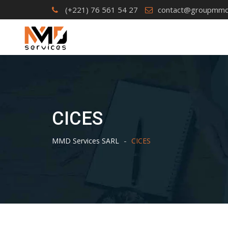
Skip
(+221) 76 561 54 27
contact@groupmmd
to
content
CICES
-
MMD Services SARL
CICES