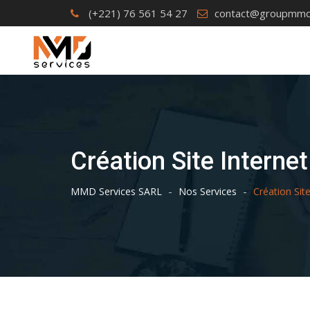
Skip
(+221) 76 561 54 27
contact@groupmmd
to
content
Création Site Internet
-
-
MMD Services SARL
Nos Services
Création Site