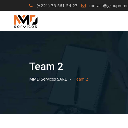
Skip
(+221) 76 561 54 27
contact@groupmmd
to
content
Team 2
-
MMD Services SARL
Team 2