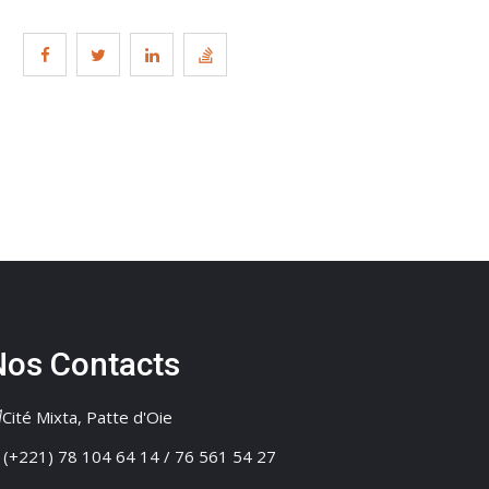
Nos Contacts
Cité Mixta, Patte d'Oie
(+221) 78 104 64 14 / 76 561 54 27