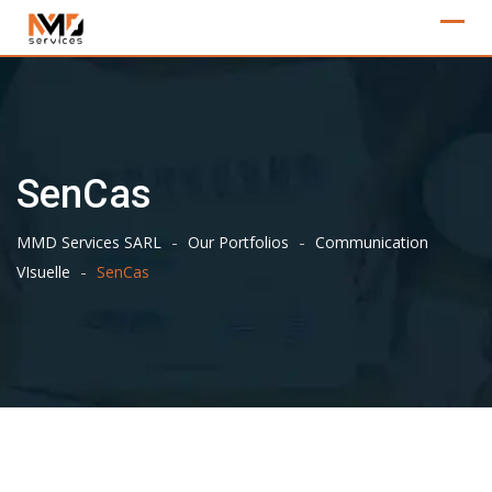
Skip
to
content
SenCas
-
-
MMD Services SARL
Our Portfolios
Communication
-
VIsuelle
SenCas